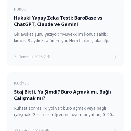
HUKUK
Hukuki Yapay Zeka Testi: BaroBase vs
ChatGPT, Claude ve Gemini
Bir avukat şunu yazıyor: "Müvekkilim konut sahibi;
kiracısı 3 aydır kira ödemiyor. Hem birikmiş alacağı
tahsil etmek hem tahliye sağlamak istiyor. Yeni
dönem için kira artışını ne oranda yapabilir?" B
21 Temmuz 2026
7 dk
KARIYER
Staj Bitti, Ya Şimdi? Büro Açmak mı, Bağlı
Çalışmak mı?
Ruhsat sonrası iki yol var: büro açmak veya bağlı
çalışmak. Gelir–risk–öğrenme–uyum boyutları, 0–90
gün planı ve sözleşme kontrol listesi.
27 Haziran 2026
8 dk