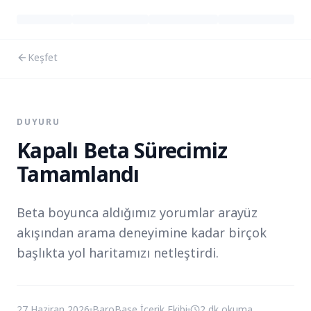
Keşfet
DUYURU
Kapalı Beta Sürecimiz
Tamamlandı
Beta boyunca aldığımız yorumlar arayüz
akışından arama deneyimine kadar birçok
başlıkta yol haritamızı netleştirdi.
27 Haziran 2026
BaroBase İçerik Ekibi
2 dk
okuma