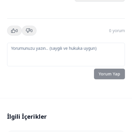
0
0
0
yorum
Yorum Yap
İlgili İçerikler