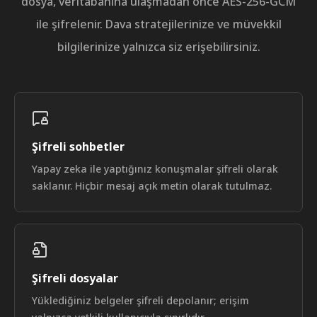
dosya, veritabanına ulaşmadan önce AES-256-GCM
İş
Mahkemeleri
ile şifrelenir. Dava stratejilerinize ve müvekkil
Kanunu
ve
bilgilerinize yalnızca siz erişebilirsiniz.
6102
sayılı
Türk
Ticaret
Kanunu
hükümlerine
göre
kurgulayın.
Şifreli sohbetler
DAVA
Yapay zeka ile yaptığınız konuşmalar şifreli olarak
TEORİSİ:
saklanır. Hiçbir mesaj açık metin olarak tutulmaz.
Yönetim
kurulu
başkanı,
TTK
m.
369
sadakat
ve
Şifreli dosyalar
özen
borcunu
Yüklediğiniz belgeler şifreli depolanır; erişim
kasten
ihlal