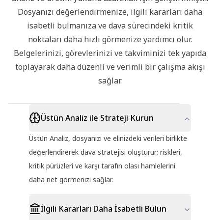
Dosyanızı değerlendirmenize, ilgili kararları daha
isabetli bulmanıza ve dava sürecindeki kritik
noktaları daha hızlı görmenize yardımcı olur.
Belgelerinizi, görevlerinizi ve takviminizi tek yapıda
toplayarak daha düzenli ve verimli bir çalışma akışı
sağlar.
ÜSTÜN
Üstün Analiz ile Strateji Kurun
BaroBase,
Müvekkilim
Üstün
ANALIZ
TTK
Analiz
hukuk
%30
ÇIKTISI
m.
Strateji
dünyasına
azınlık
555
Üstün Analiz, dosyanızı ve elinizdeki verileri birlikte
cevabı
açılan
pay
değerlendirerek dava stratejisi oluşturur; riskleri,
kapınız.
sahibi;
kritik pürüzleri ve karşı tarafın olası hamlelerini
yönetim
Mülga
Kanun
kurulu
daha net görmenizi sağlar.
Uyarısı
başkanı
şirket
varlıklarını
DİKKAT:
Sağlanan
eşinin
İlgili Kararları Daha İsabetli Bulun
verilerde
şirketine
yürürlükten