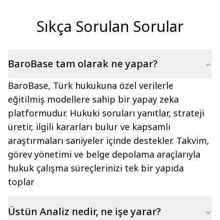
davanın
"şirket
zararı"
Sıkça Sorulan Sorular
niteliği
gözden
kaçırılarak
tazminatın
müvekkile
BaroBase tam olarak ne yapar?
istenmesi
ve
dosyanın
BaroBase, Türk hukukuna özel verilerle
aktif
eğitilmiş modellere sahip bir yapay zeka
husumet
yokluğundan
platformudur. Hukuki soruları yanıtlar, strateji
reddedilmesidir.
üretir, ilgili kararları bulur ve kapsamlı
1.
ZAYIFLIK
araştırmaları saniyeler içinde destekler. Takvim,
VE
görev yönetimi ve belge depolama araçlarıyla
RİSK
DEĞERLENDİRMESİ
hukuk çalışma süreçlerinizi tek bir yapıda
Zafiyet
toplar
1:
Hukuka
Aykırı
Üstün Analiz nedir, ne işe yarar?
Delil
İddiası