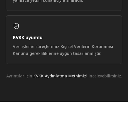
yalnızca yetkili kullanıcıyla sınırlıdır.
ederek
fiktif
faturalar
üzerinden
şirketin
içini
eşinin
şirketine
KVKK uyumlu
boşaltmaktadır.
Müvekkilin
Veri işleme süreçlerimiz Kişisel Verilerin Korunması
%30
Kanunu gerekliliklerine uygun tasarlanmıştır.
pay
sahibi
sıfatıyla
açacağı
dava,
Ayrıntılar için
KVKK Aydınlatma Metnimizi
inceleyebilirsiniz.
doğrudan
kendine
değil,
zararın
şirket
kasasına
iadesine
odaklanmalıdır.
Karşımızdaki
ana
risk,