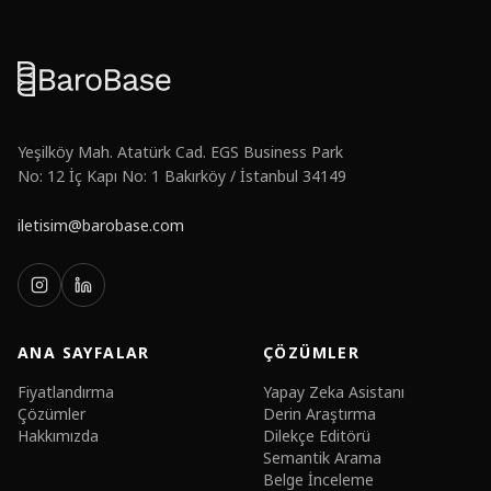
tespiti
için
mahkemede
makul
şüphe
yaratan
emare
olarak
kullanılmalıdır.
Yeşilköy Mah. Atatürk Cad. EGS Business Park
No: 12 İç Kapı No: 1 Bakırköy / İstanbul 34149
Zafiyet
2:
Genel
iletisim@barobase.com
Kurul
İbra
Savunması
Risk:
Karşı
taraf,
yöneticilerin
ANA SAYFALAR
ÇÖZÜMLER
ibra
edildiğini
Fiyatlandırma
Yapay Zeka Asistanı
ve
Çözümler
sorumluluk
Derin Araştırma
davası
Hakkımızda
Dilekçe Editörü
açılamayacağını
Semantik Arama
savunacaktır.
Belge İnceleme
Karşı