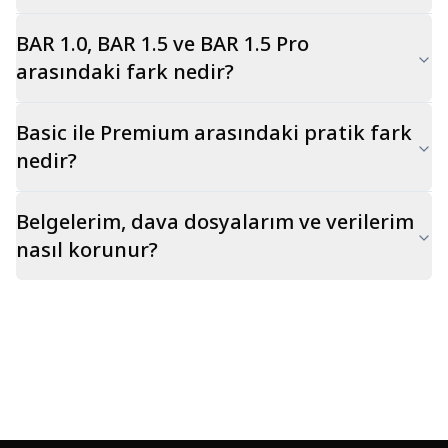
Risk:
Karşı
BAR 1.0, BAR 1.5 ve BAR 1.5 Pro
taraf,
arasındaki fark nedir?
CRM
export
loglarının
izinsiz
Basic ile Premium arasındaki pratik fark
ele
geçirildiğini
nedir?
ve
ticari
sır
ihlali
Belgelerim, dava dosyalarım ve verilerim
olduğunu
ileri
nasıl korunur?
sürebilir.
Karşı
Hamle:
Loglar
doğrudan
esas
delil
yapılmamalı;
HMK
m.
400
delil